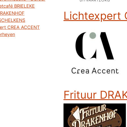
etcafé BRIELEKE
Lichtexper
 DRAKENHOF
 SCHELKENS
pert CREA ACCENT
erheyen
Frituur DR