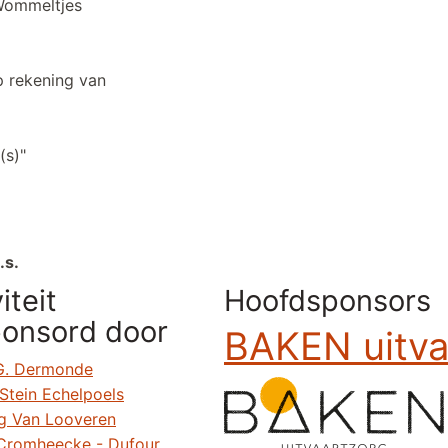
e Wommeltjes
op rekening van
r(s)"
.s.
iteit
Hoofdsponsors
onsord door
BAKEN uitva
 G. Dermonde
Stein Echelpoels
g Van Looveren
 Cromheecke - Dufour