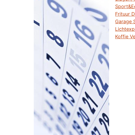
Sport&E
Frituur
Garage
Lichtex
Koffie V