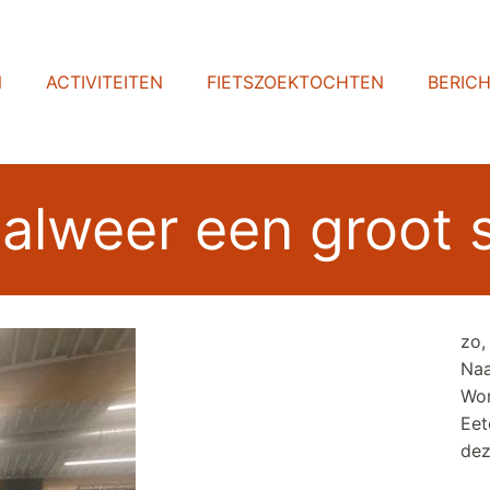
N
ACTIVITEITEN
FIETSZOEKTOCHTEN
BERIC
.. alweer een groot
zo,
Naa
Wom
Eet
dez