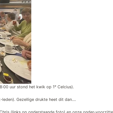
:00 uur stond het kwik op 1° Celcius).
leden). Gezellige drukte heet dit dan....
hris (links op onderstaande foto) en onze onder-voorzitter