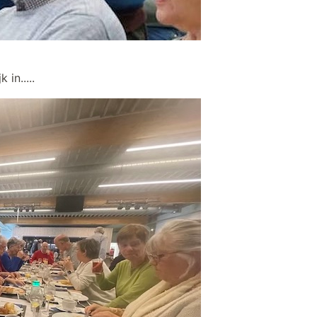
in.....