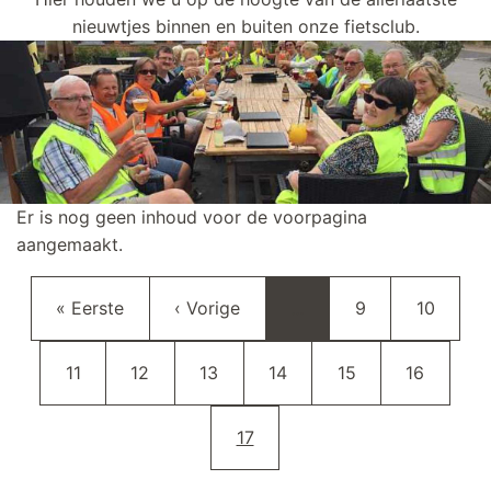
nieuwtjes binnen en buiten onze fietsclub.
Er is nog geen inhoud voor de voorpagina
aangemaakt.
Paginering
Eerste pagina
Vorige pagina
Pagina
Pagina
« Eerste
‹ Vorige
…
9
10
Pagina
Pagina
Pagina
Pagina
Pagina
Pagina
11
12
13
14
15
16
Huidige pagina
17