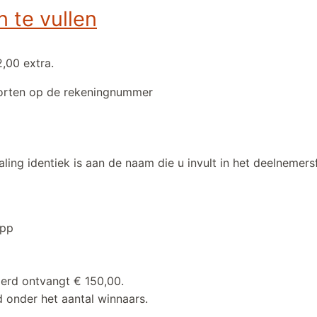
n te vullen
2,00 extra.
storten op de rekeningnummer
ng identiek is aan de naam die u invult in het deelnemersfo
app
derd ontvangt € 150,00.
d onder het aantal winnaars.