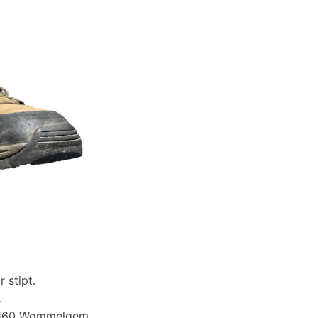
ur stipt.
ur.
, 2160 Wommelgem