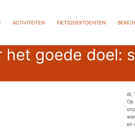
N
ACTIVITEITEN
FIETSZOEKTOCHTEN
BERIC
 het goede doel: s
di,
Op 
onz
wan
en 